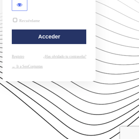
Recuérdame
Registro
¿Has olvidado tu contraseña?
← Ir a SeoConjuntas