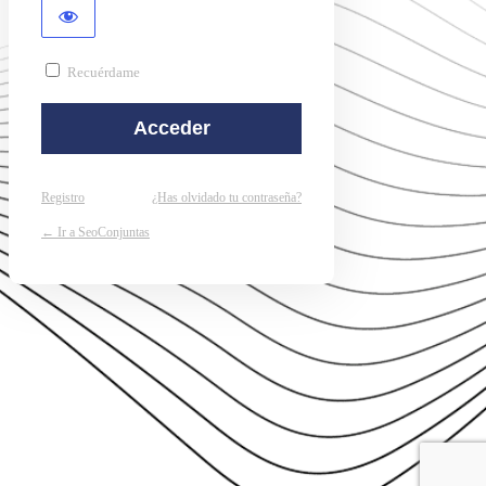
Recuérdame
Registro
¿Has olvidado tu contraseña?
← Ir a SeoConjuntas