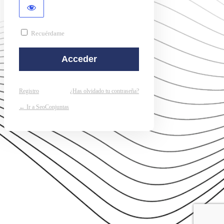
Recuérdame
Registro
¿Has olvidado tu contraseña?
← Ir a SeoConjuntas