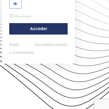
Recuérdame
Registro
¿Has olvidado tu contraseña?
← Ir a SeoConjuntas